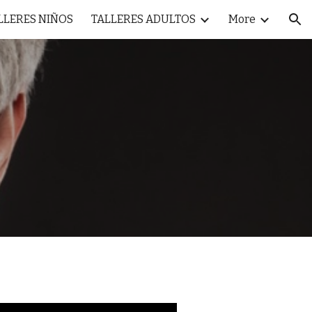
LLERES NIÑOS
TALLERES ADULTOS
More
ion